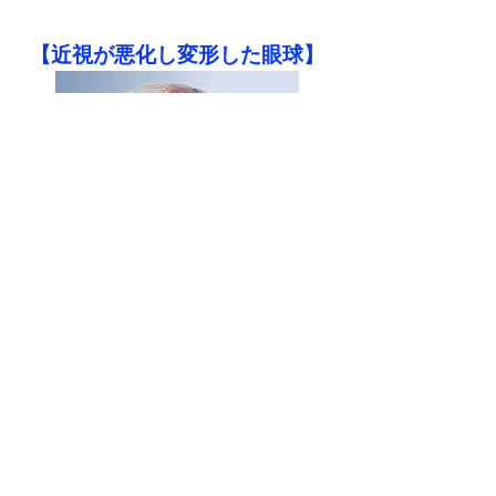
​【近視が悪化し変形した眼球】
近視が進行し悪化する大きな要因の一つが、
眼に不適合なメガネを装用することです。
眼鏡を作る際の視力検査では、視力しかみず
ただ見えれば良い！という検査をされている
のが殆どです。 これでは、単なる見える！
見えない！だけの見るメガネになります。