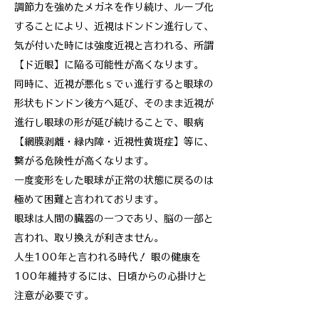
調節力を強めたメガネを作り続け、ループ化
することにより、近視はドンドン進行して、
気が付いた時には強度近視と言われる、所謂
【ド近眼】に陥る可能性が高くなります。
同時に、近視が悪化ｓでぃ進行すると眼球の
形状もドンドン後方へ延び、そのまま近視が
進行し眼球の形が延び続けることで、眼病
【網膜剥離・緑内障・近視性黄斑症】等に、
繋がる危険性が高くなります。
一度変形をした眼球が正常の状態に戻るのは
極めて困難と言われております。
眼球は人間の臓器の一つであり、脳の一部と
言われ、取り換えが利きません。
人生100年と言われる時代！ 眼の健康を
100年維持するには、日頃からの心掛けと
注意が必要です。