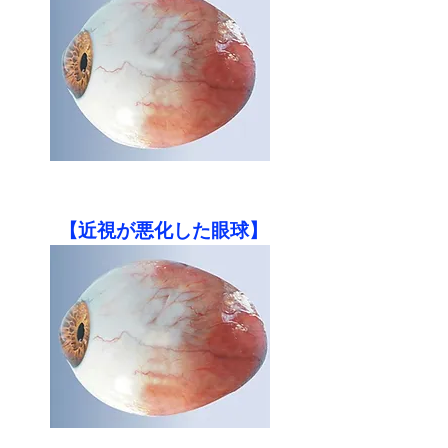
​【近視が悪化した眼球】