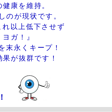
の健康を維持。
しのが現状です。
これ以上低下させず
・ヨガ！』
を末永くキープ！
効果が抜群です！
！