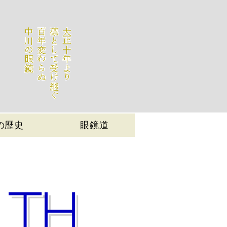
中川の眼鏡
百年変わらぬ
凛として受け継ぐ
大正十年より
の歴史
眼鏡道
LTH