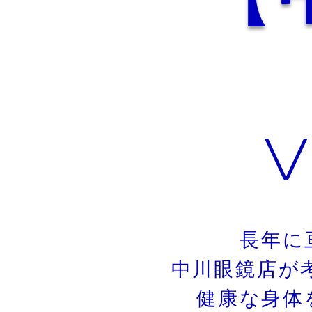
​
長年に
中川眼鏡店が考
健康な身体