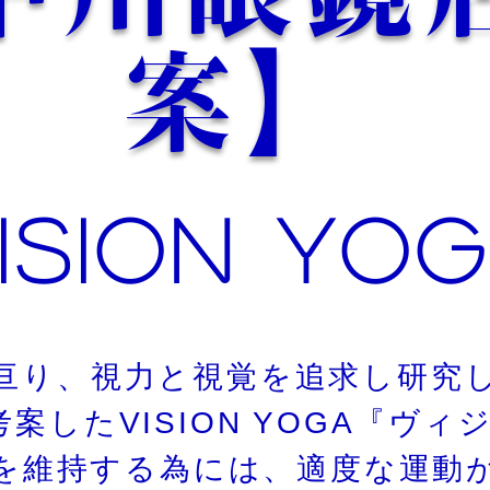
案】
VISION YO
亘り、視力と視覚を追求し研究
案したVISION YOGA『ヴィ
を維持する為には、適度な運動