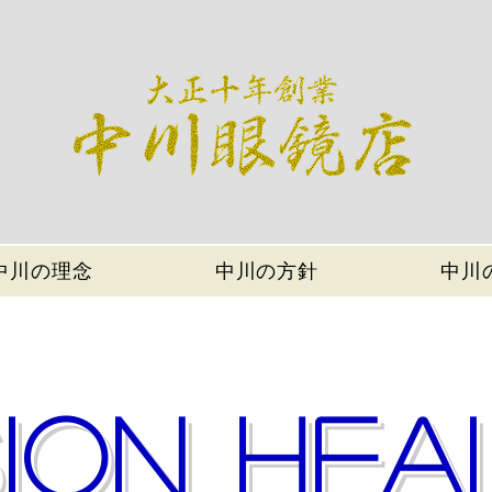
中川の理念
中川の方針
中川
SION HEA