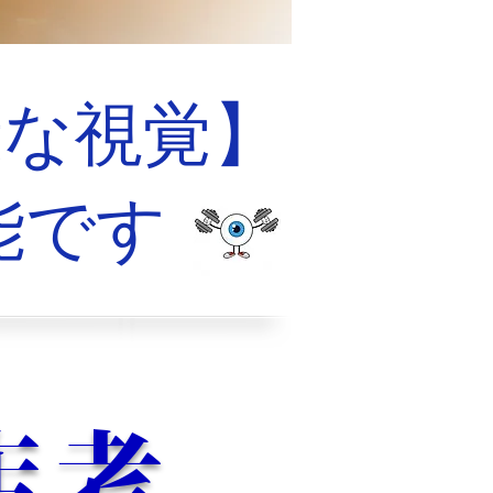
な視覚】​
能です
店考