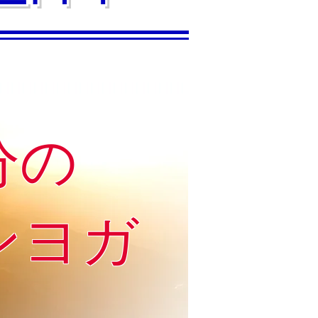
分の
ンヨガ