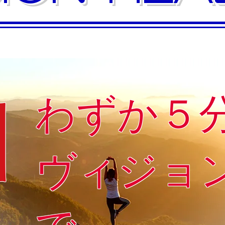
わずか５
日
ヴィジョ