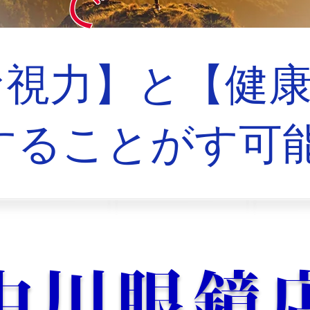
で
視力】と【健康
することがす可
中川眼鏡