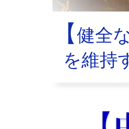
【
健全な
を維持
【