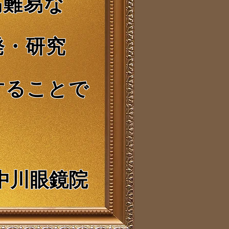
高難易な
発・研究
することで
​中川眼鏡院