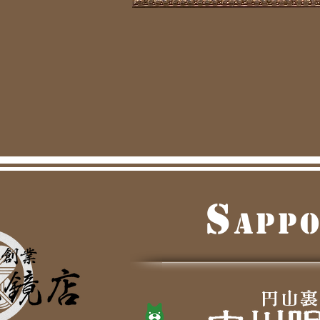
S
APP
​円山