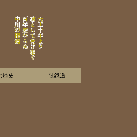
中川の眼鏡
百年変わらぬ
凛として受け継ぐ
大正十年より
の歴史
眼鏡道