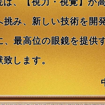
院は、【視力・視覚】が
へ挑み、新しい技術を開
に、最高位の眼鏡を提供
献致します。