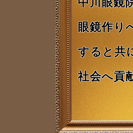
中川眼鏡
眼鏡作り
すると共
社会へ貢