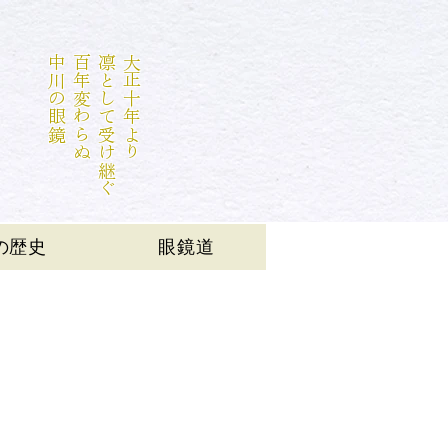
中川の眼鏡
百年変わらぬ
凛として受け継ぐ
大正十年より
の歴史
眼鏡道