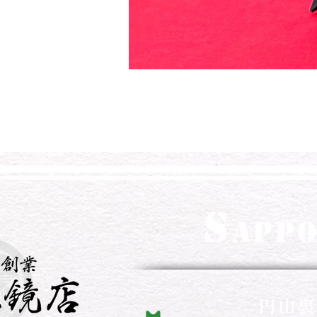
S
APP
​円山