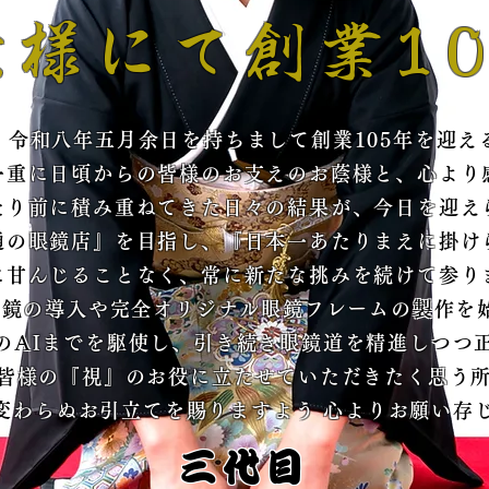
陰様にて創業10
、令
和八年五月余日を持ちまして創業105年を
迎え
一重
に日頃からの皆様のお支えのお蔭様と、心
より
たり
前に積み重ねてきた日々の結果が、今日を
迎え
通の
眼鏡店』を目指し、『日本一あたりまえに
掛け
に甘
んじることなく、常に新たな挑みを続けて
参り
眼鏡
の導入や完全オリジナル眼鏡フレームの
製作を
のA
Iまでを駆使し、引き続き眼鏡道を精進し
つつ
皆
様の『視』のお役に立たせていただきたく思
う
変
わらぬお引立てを賜りますよう 心よりお願い
存
三代目