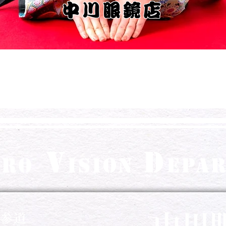
​中川眼鏡店
V
d
ORO
ISION
EPA
裏参道