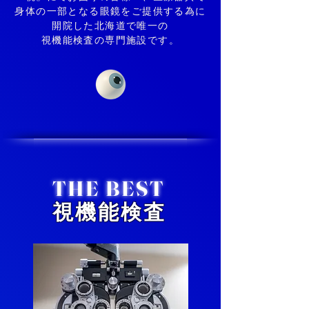
身体の一部となる眼鏡をご提供する為に
開院した北海道で唯一の
視機能検査の専門施設です。
THE ​BEST
視機能検査